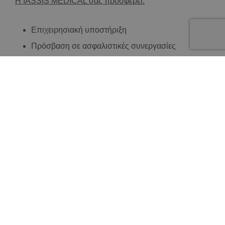
Η IASSIS MEDICAL σας προσφέρει:
Επιχειρησιακή υποστήριξη
Πρόσβαση σε ασφαλιστικές συνεργασίες
Marketing και προσέλκυση ασθενών
Εκπαίδευση και τεχνογνωσία
Επιχειρηματίες
Ενδιαφέρεστε να επενδύσετε σε έναν κλάδο με υψηλή
εποχική ζήτηση και σημαντικές προοπτικές ανάπτυξης;
Αξιοποιήστε:
Τη δυναμική του ελληνικού τουρισμού
Ένα δοκιμασμένο επιχειρηματικό μοντέλο